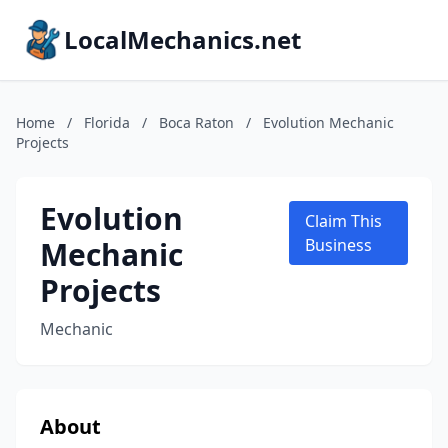
LocalMechanics.net
Home
/
Florida
/
Boca Raton
/
Evolution Mechanic
Projects
Evolution
Claim This
Mechanic
Business
Projects
Mechanic
About