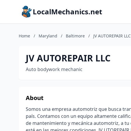
LocalMechanics.net
Home
/
Maryland
/
Baltimore
/
JV AUTOREPAIR LLC
JV AUTOREPAIR LLC
Auto bodywork mechanic
About
Somos una empresa automotriz que busca trans
país. Contamos con un equipo altamente calific
de mantenimiento y mecánica automotriz, a tu 
esté en las mejores condiciones. JV UTOREPAIR L