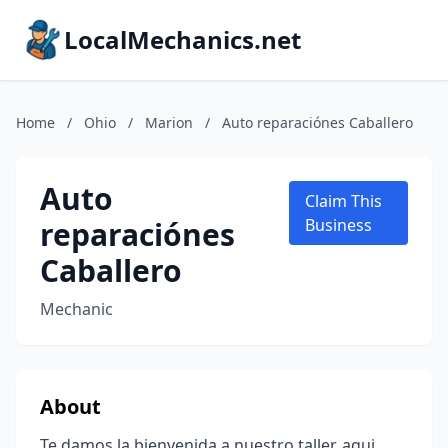
LocalMechanics.net
Home
/
Ohio
/
Marion
/
Auto reparaciónes Caballero
Auto
Claim This
reparaciónes
Business
Caballero
Mechanic
About
Te damos la bienvenida a nuestro taller, aqui